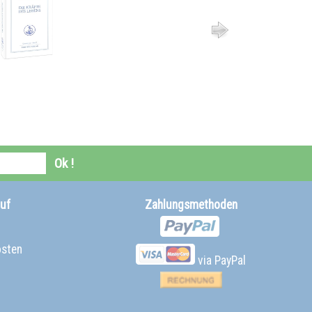
Ok !
uf
Zahlungsmethoden
osten
via PayPal