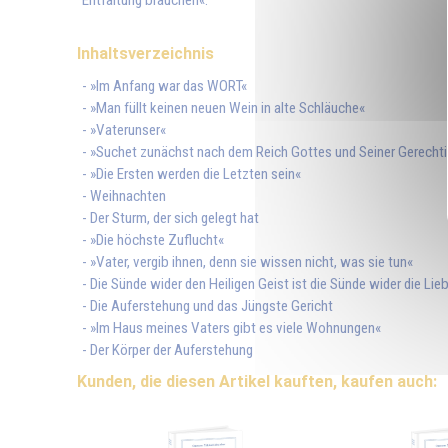
Entfaltung brauchen«.
Inhaltsverzeichnis
- »Im Anfang war das WORT«
- »Man füllt keinen neuen Wein in alte Schläuche«
- »Vaterunser«
- »Suchet zunächst nach dem Reich Gottes und Seiner Gerechti
- »Die Ersten werden die Letzten sein«
- Weihnachten
- Der Sturm, der sich gelegt hat
- »Die höchste Zuflucht«
- »Vater, vergib ihnen, denn sie wissen nicht, was sie tun«
- Die Sünde wider den Heiligen Geist ist die Sünde wider die Lie
- Die Auferstehung und das Jüngste Gericht
- »Im Haus meines Vaters gibt es viele Wohnungen«
- Der Körper der Auferstehung
Kunden, die diesen Artikel kauften, kaufen auch: