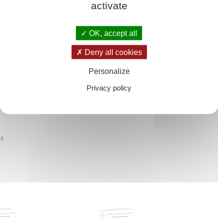
activate
OK, accept all
Deny all cookies
Personalize
gkeit«
Privacy policy
be