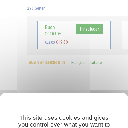
296 Seiten
Buch
Hinzufügen
C0009DE
€19,80
€22,00
auch erhältlich in :
Français
Italiano
mitteln als die Evangelien. Manche sagen, dass sie sie zwar gelesen haben,
phien suchen.
This site uses cookies and gives
aubt mir, die Christen können in der Bibel und in den zahlreichen Werken, die v
you control over what you want to