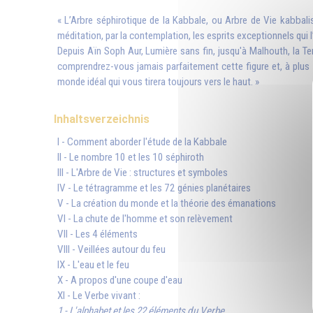
« L’Arbre séphirotique de la Kabbale, ou Arbre de Vie kabbali
méditation, par la contemplation, les esprits exceptionnels qui 
Depuis Aïn Soph Aur, Lumière sans fin, jusqu'à Malhouth, la Ter
comprendrez-vous jamais parfaitement cette figure et, à plus f
monde idéal qui vous tirera toujours vers le haut. »
Inhaltsverzeichnis
I - Comment aborder l'étude de la Kabbale
II - Le nombre 10 et les 10 séphiroth
III - L'Arbre de Vie : structures et symboles
IV - Le tétragramme et les 72 génies planétaires
V - La création du monde et la théorie des émanations
VI - La chute de l'homme et son relèvement
VII - Les 4 éléments
VIII - Veillées autour du feu
IX - L'eau et le feu
X - A propos d'une coupe d'eau
XI - Le Verbe vivant :
1 - L'alphabet et les 22 éléments du Verbe