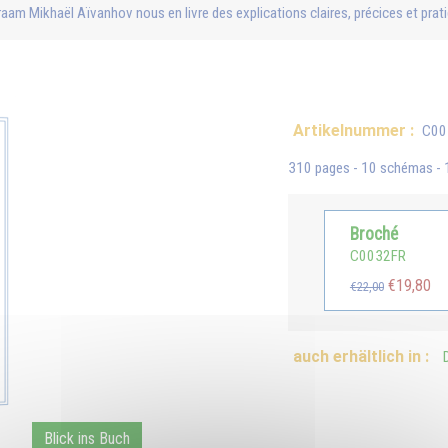
am Mikhaël Aïvanhov nous en livre des explications claires, précices et prat
Artikelnummer :
C00
310 pages - 10 schémas - 1 
Broché
C0032FR
€19,80
€22,00
auch erhältlich in :
Blick ins Buch