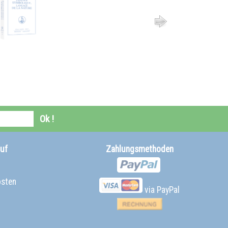
Ok !
uf
Zahlungsmethoden
osten
via PayPal