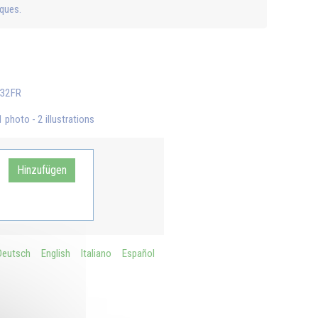
iques.
32FR
photo - 2 illustrations
Hinzufügen
Deutsch
English
Italiano
Español