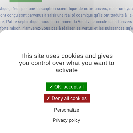
stique, n’est pas une description scientifique de notre univers, mais un sys
l’ont conçu sont parvenus à saisir une réalité cosmique qu’ils ont traduite à l’
re, l’Arbre séphirotique nous dit comment la Vie divine circule dans l’univers
orte raison, n’arriverez-vous pas à réaliser les vertus et les puissances qu’
This site uses cookies and gives
you control over what you want to
activate
OK, accept all
Deny all cookies
Personalize
Privacy policy