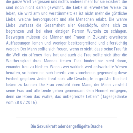
die ganze Welt vergessen und nichts anderes mehr für sie existiert. Sie
sind noch nicht daran gewöhnt, die Liebe in erweiterter Weise zu
leben, sie wird arm und verstümmelt; es ist nicht mehr die göttliche
Liebe, welche hervorsprudelt und alle Menschen erlabt. Die wahre
Liebe umfasst die Gesamtheit aller Geschöpfe, ohne sich zu
begrenzen und bei einer einzigen Person Wurzeln zu schlagen.
Deswegen müssen die Männer und Frauen in Zukunft erweiterte
Auffassungen lernen und weniger besitzergreifend und eifersüchtig
werden. Der Mann sollte sich freuen, wenn er sieht, dass seine Frau für
die Welt ein offenes Herz hat und auch die Frau sollte sich über die
Weitherzigkeit ihres Mannes freuen. Dies hindert sie nicht daran,
einander treu zu bleiben. Wenn zwei wirklich weit entwickelte Wesen
heiraten, so haben sie sich bereits von vorneherein gegenseitig diese
Freiheit gegeben. Jeder freut sich, alle Geschöpfe in größter Reinheit
lieben zu können. Die Frau versteht ihren Mann, der Mann versteht
seine Frau und alle beide gehen gemeinsam dem Himmel entgegen,
denn sie leben das wahre, das unbegrenzte Leben." (Tagesgedanke
vom 28.07.2016).
Die Sexualkraft oder der geflügelte Drache