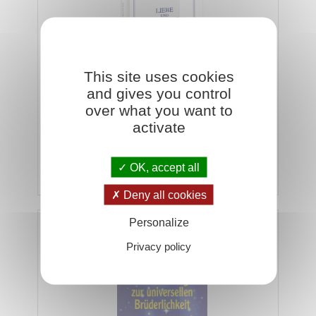
This site uses cookies
and gives you control
Es scheint, als wäre über Liebe und Sexualität
over what you want to
bereits alles gesagt. Unbeachtet jedoch bleibt die
activate
Tatsache, dass die Kraft der Liebe, die …
OK, accept all
Hinzufügen
€24,30
€27,00
Deny all cookies
Personalize
Auf dem Weg zur universellen Brüderlichkeit
Privacy policy