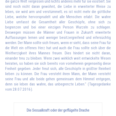
die ganze Welt vergessen und nichts anderes mehr für sie existiert. Sie
sind noch nicht daran gewöhnt, die Liebe in erweiterter Weise zu
leben, sie wird arm und verstümmelt; es ist nicht mehr die göttliche
Liebe, welche hervorsprudelt und alle Menschen erlabt. Die wahre
Liebe umfasst die Gesamtheit aller Geschöpfe, ohne sich zu
begrenzen und bei einer einzigen Person Wurzeln zu schlagen.
Deswegen müssen die Männer und Frauen in Zukunft erweiterte
Auffassungen lernen und weniger besitzergreifend und eifersüchtig
werden. Der Mann sollte sich freuen, wenn er sieht, dass seine Frau für
die Welt ein offenes Herz hat und auch die Frau sollte sich über die
Weitherzigkeit ihres Mannes freuen. Dies hindert sie nicht daran,
einander treu zu bleiben. Wenn zwei wirklich weit entwickelte Wesen
heiraten, so haben sie sich bereits von vorneherein gegenseitig diese
Freiheit gegeben. Jeder freut sich, alle Geschöpfe in größter Reinheit
lieben zu können. Die Frau versteht ihren Mann, der Mann versteht
seine Frau und alle beide gehen gemeinsam dem Himmel entgegen,
denn sie leben das wahre, das unbegrenzte Leben." (Tagesgedanke
vom 28.07.2016).
Die Sexualkraft oder der geflügelte Drache