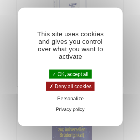
This site uses cookies
and gives you control
Es scheint, als wäre über Liebe und Sexualität
over what you want to
bereits alles gesagt. Unbeachtet jedoch bleibt die
activate
Tatsache, dass die Kraft der Liebe, die …
OK, accept all
Hinzufügen
€24,30
€27,00
Deny all cookies
Personalize
Auf dem Weg zur universellen Brüderlichkeit
Privacy policy